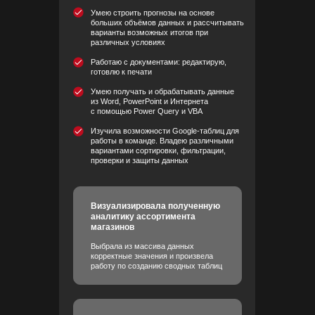
Умею строить прогнозы на основе
больших объёмов данных и рассчитывать
варианты возможных итогов при
различных условиях
Работаю с документами: редактирую,
готовлю к печати
Умею получать и обрабатывать данные
из Word, PowerPoint и Интернета
с помощью Power Query и VBA
Изучила возможности Google-таблиц для
работы в команде. Владею различными
вариантами сортировки, фильтрации,
проверки и защиты данных
Визуализировала полученную
аналитику ассортимента
магазинов
Выбрала из массива данных
корректные значения и произвела
работу по созданию сводных таблиц