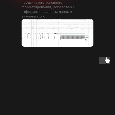
продвинутого условного
форматирования, добавляем к
отформатированным данным
визуализацию