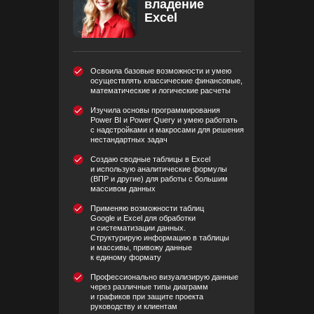
владение
Excel
Освоила базовые возможности и умею
осуществлять классические финансовые,
математические и логические расчеты
Изучила основы программирования
Power BI и Power Query и умею работать
с надстройками и макросами для решения
нестандартных задач
Создаю сводные таблицы в Excel
и использую аналитические формулы
(ВПР и другие) для работы с большим
массивом данных
Применяю возможности таблиц
Google и Excel для обработки
и систематизации данных.
Структурирую информацию в таблицы
и массивы, привожу данные
к единому формату
Профессионально визуализирую данные
через различные типы диаграмм
и графиков при защите проекта
руководству и клиентам