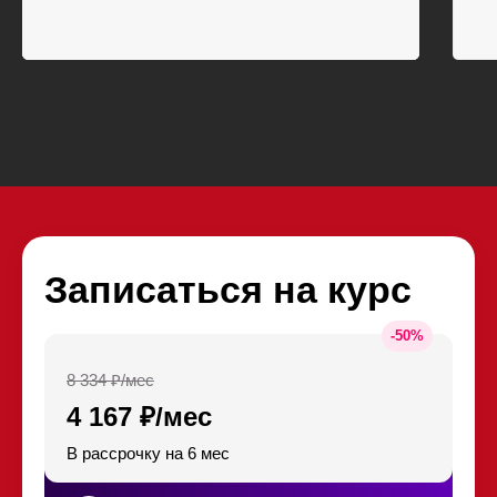
Kursfinder
Pikabu
Записаться на курс
-
50
%
8 334 ₽/мес
4 167 ₽/мес
В рассрочку на 6 мес