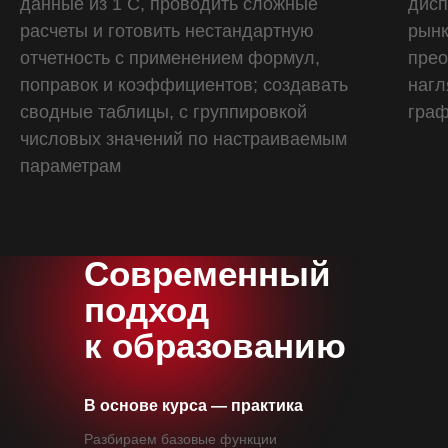
данные из 1 С, проводить сложные
дисп
расчеты и готовить нестандартную
рынк
отчетность с применением формул,
прео
поправок и коэффициентов; создавать
нагл
сводные таблицы, с группировкой
гра
числовых значений по настраиваемым
параметрам
5 модулей за 2 месяца
34 практических задания
Современный
подход
к образованию
В основе курса — практика
Разбираем базовые функции