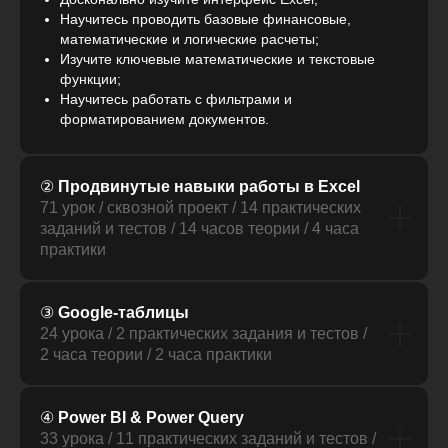
Научитесь проводить базовые финансовые,
математические и логические расчеты;
Изучите ключевые математические и текстовые
функции;
Научитесь работать с фильтрами и
форматированием документов.
②
Продвинутые навыки работы в Excel
71 урок / сквозной проект / 14 практических
заданий и тестов / 14 часов теории / 4 часа
практики
③
Google-таблицы
24 урока / 2 практических задания и тестов /
2 часа теории / 2 часа практики
④
Power BI & Power Query
33 урока / 11 практических заданий и тестов /